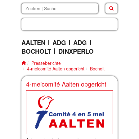
bocholt
.
erl
AALTEN
ADG
ADG
BOCHOLT
DINXPERLO
Presseberichte
4-meicomité Aalten opgericht
Bocholt
4-meicomité Aalten opgericht