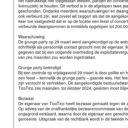
het nadrukkelijk niet toegestaan feesten, partijen en concert
livemuziek) te houden. Dit verbod is in de afgelopen twee ja
geschonden. Ondanks meerdere waarschuwingen en dwang
ook verbeurd zijn, wat zoveel wil zeggen als dat de aangekon
keer toe vastgesteld dat er op de locatie een feest of conc
verbeurde dwangsommen is inmiddels opgelopen tot 200.00
Waarschuwing
De grunge party op 29 maart werd aangekondigd op de websi
schriftelijk als persoonlijk contact gezocht met de eigenaar
gegeven dat bij een volgende overtreding de exploitatieverg
van zes maanden zou worden ingetrokken.
Grunge party beëindigd
Bij een controle op vrijdagavond 29 maart is door politie en
een feest – kennelijk de grunge party – gaande was. Het fe
zijn verzocht te vertrekken. De aangekondigde bestuursdwa
TicoTico zes maanden, tot oktober 2024, gesloten moet blijv
Bezwaar
De eigenaar van TicoTico heeft bezwaar gemaakt tegen d
Op advies van de onafhankelijke bezwarencommissie van de
ongegrond verklaard, waarna door de eigenaar een gerechtel
gemeente. Uitspraak van de rechtbank wordt in de tweede hel