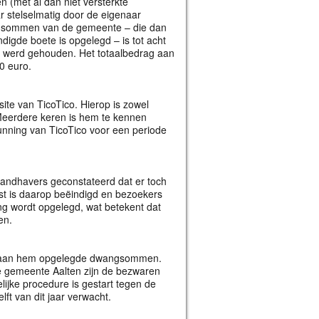
en (met al dan niet versterkte
ar stelselmatig door de eigenaar
sommen van de gemeente – die dan
digde boete is opgelegd – is tot acht
ert werd gehouden. Het totaalbedrag aan
0 euro.
te van TicoTico. Hierop is zowel
. Meerdere keren is hem te kennen
unning van TicoTico voor een periode
 handhavers geconstateerd dat er toch
est is daarop beëindigd en bezoekers
ng wordt opgelegd, wat betekent dat
en.
e aan hem opgelegde dwangsommen.
 gemeente Aalten zijn de bezwaren
ijke procedure is gestart tegen de
ft van dit jaar verwacht.