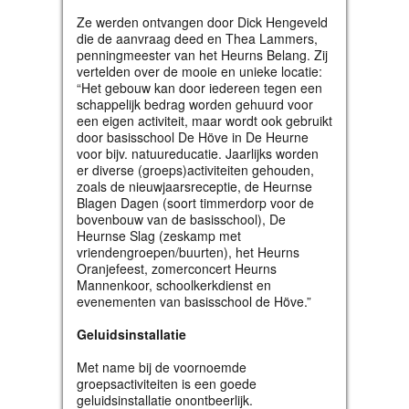
Ze werden ontvangen door Dick Hengeveld
die de aanvraag deed en Thea Lammers,
penningmeester van het Heurns Belang. Zij
vertelden over de mooie en unieke locatie:
“Het gebouw kan door iedereen tegen een
schappelijk bedrag worden gehuurd voor
een eigen activiteit, maar wordt ook gebruikt
door basisschool De Höve in De Heurne
voor bijv. natuureducatie. Jaarlijks worden
er diverse (groeps)activiteiten gehouden,
zoals de nieuwjaarsreceptie, de Heurnse
Blagen Dagen (soort timmerdorp voor de
bovenbouw van de basisschool), De
Heurnse Slag (zeskamp met
vriendengroepen/buurten), het Heurns
Oranjefeest, zomerconcert Heurns
Mannenkoor, schoolkerkdienst en
evenementen van basisschool de Höve.”
Geluidsinstallatie
Met name bij de voornoemde
groepsactiviteiten is een goede
geluidsinstallatie onontbeerlijk.