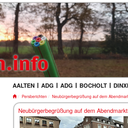
n.info
AALTEN
ADG
ADG
BOCHOLT
DINX
Persberichten
Neubürgerbegrüßung auf dem Abendmar
Neubürgerbegrüßung auf dem Abendmarkt