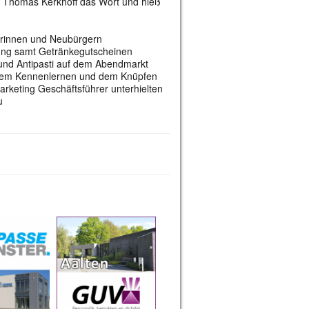
er Thomas Kerkhoff das Wort und hieß
rinnen und Neubürgern
ung samt Getränkegutscheinen
 und Antipasti auf dem Abendmarkt
ichem Kennenlernen und dem Knüpfen
rketing Geschäftsführer unterhielten
au