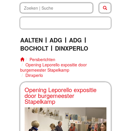
dinxperlo
.
b
AALTEN
ADG
ADG
BOCHOLT
DINXPERLO
Persberichten
Opening Leporello expositie door
burgemeester Stapelkamp
Dinxperlo
Opening Leporello expositie
door burgemeester
Stapelkamp