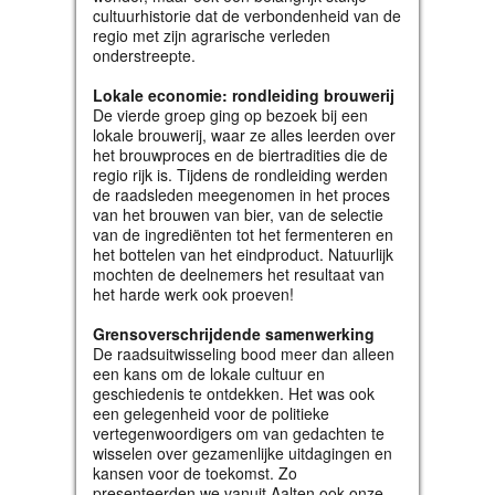
cultuurhistorie dat de verbondenheid van de
regio met zijn agrarische verleden
onderstreepte.
Lokale economie: rondleiding brouwerij
De vierde groep ging op bezoek bij een
lokale brouwerij, waar ze alles leerden over
het brouwproces en de biertradities die de
regio rijk is. Tijdens de rondleiding werden
de raadsleden meegenomen in het proces
van het brouwen van bier, van de selectie
van de ingrediënten tot het fermenteren en
het bottelen van het eindproduct. Natuurlijk
mochten de deelnemers het resultaat van
het harde werk ook proeven!
Grensoverschrijdende samenwerking
De raadsuitwisseling bood meer dan alleen
een kans om de lokale cultuur en
geschiedenis te ontdekken. Het was ook
een gelegenheid voor de politieke
vertegenwoordigers om van gedachten te
wisselen over gezamenlijke uitdagingen en
kansen voor de toekomst. Zo
presenteerden we vanuit Aalten ook onze