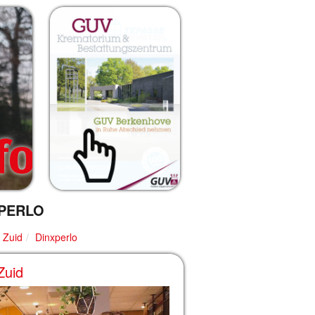
fo
PERLO
 Zuid
Dinxperlo
Zuid