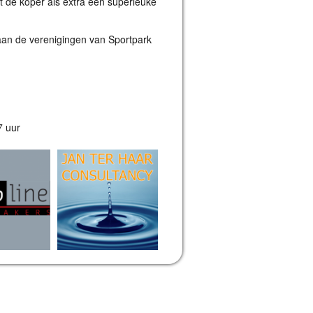
t de koper als extra een superleuke
taan de verenigingen van Sportpark
7 uur