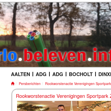
rlo
.
beleven
.
in
AALTEN
ADG
ADG
BOCHOLT
DINX
Persberichten
Rookworstenactie Verenigingen Sportpark
Rookworstenactie Verenigingen Sportpark 