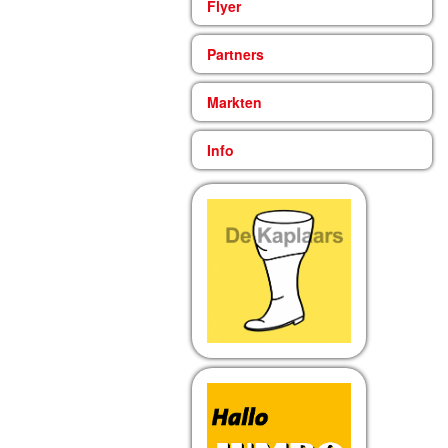
Flyer
Partners
Markten
Info