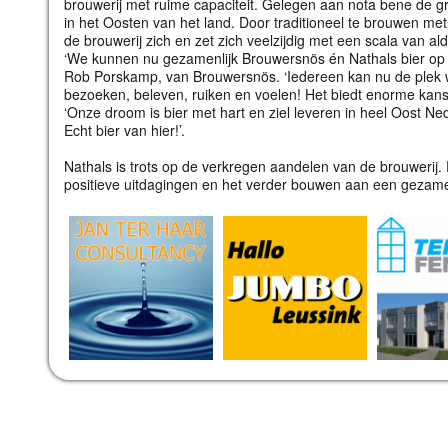
brouwerij met ruime capaciteit. Gelegen aan nota bene de gr
in het Oosten van het land. Door traditioneel te brouwen me
de brouwerij zich en zet zich veelzijdig met een scala van a
‘We kunnen nu gezamenlijk Brouwersnös én Nathals bier op d
Rob Porskamp, van Brouwersnös. ‘Iedereen kan nu de plek
bezoeken, beleven, ruiken en voelen! Het biedt enorme kanse
‘Onze droom is bier met hart en ziel leveren in heel Oost Ned
Echt bier van hier!’.
Nathals is trots op de verkregen aandelen van de brouwerij.
positieve uitdagingen en het verder bouwen aan een gezame