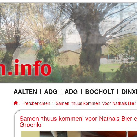
n.info
AALTEN
ADG
ADG
BOCHOLT
DINX
Persberichten
Samen ‘thuus kommen’ voor Nathals Bier 
Samen ‘thuus kommen’ voor Nathals Bier e
Groenlo