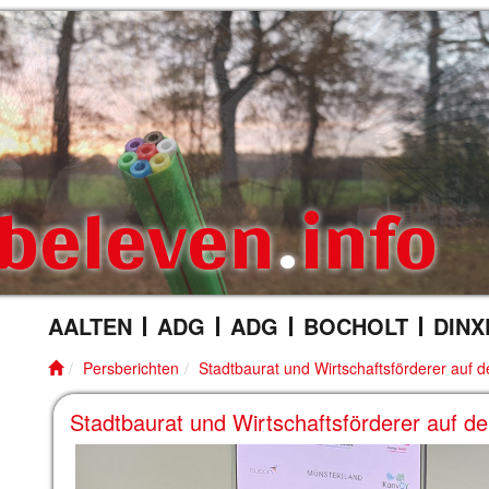
beleven
.
info
AALTEN
ADG
ADG
BOCHOLT
DINX
Persberichten
Stadtbaurat und Wirtschaftsförderer auf
Stadtbaurat und Wirtschaftsförderer auf