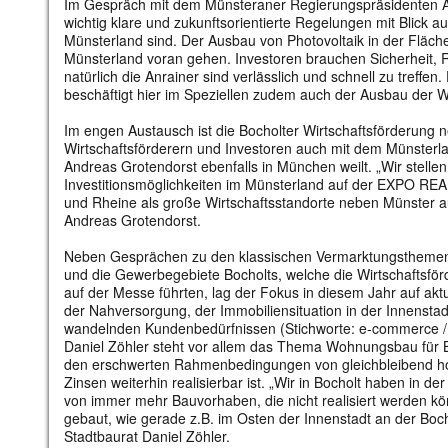
Im Gespräch mit dem Münsteraner Regierungspräsidenten A
wichtig klare und zukunftsorientierte Regelungen mit Blick 
Münsterland sind. Der Ausbau von Photovoltaik in der Fläc
Münsterland voran gehen. Investoren brauchen Sicherheit, R
natürlich die Anrainer sind verlässlich und schnell zu treffen
beschäftigt hier im Speziellen zudem auch der Ausbau der W
Im engen Austausch ist die Bocholter Wirtschaftsförderung n
Wirtschaftsförderern und Investoren auch mit dem Münsterl
Andreas Grotendorst ebenfalls in München weilt. „Wir stell
Investitionsmöglichkeiten im Münsterland auf der EXPO REA
und Rheine als große Wirtschaftsstandorte neben Münster auc
Andreas Grotendorst.
Neben Gesprächen zu den klassischen Vermarktungsthemen 
und die Gewerbegebiete Bocholts, welche die Wirtschaftsför
auf der Messe führten, lag der Fokus in diesem Jahr auf akt
der Nahversorgung, der Immobiliensituation in der Innenstad
wandelnden Kundenbedürfnissen (Stichworte: e-commerce / 
Daniel Zöhler steht vor allem das Thema Wohnungsbau für B
den erschwerten Rahmenbedingungen von gleichbleibend h
Zinsen weiterhin realisierbar ist. „Wir in Bocholt haben in de
von immer mehr Bauvorhaben, die nicht realisiert werden kö
gebaut, wie gerade z.B. im Osten der Innenstadt an der Boch
Stadtbaurat Daniel Zöhler.