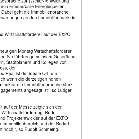
Gespräche zur (Weiter-)entwicklung
urch erneuerbare Energiequellen,
n. Dabei geht die Immobilienbranche
Erwartungen an den Immobilienmarkt in
d Wirtschaftsförderer auf der EXPO
heutigen Montag Wirtschaftsförderer
hler. Sie führten gemeinsam Gespräche
ern, Stadtplanern und Kollegen von
ess, der
o Real ist der ideale Ort, um
ch wenn die derzeitigen hohen
njunktur die Immobilienbranche stark
ngagements angesagt ist“, so Ludger
t auf der Messe zeigte sich der
r Wirtschaftsförderung, Rudolf
und Projektentwickler auf der EXPO
 im Immobilienbereich und der Bedarf,
st hoch.“, so Rudolf Schmeing.