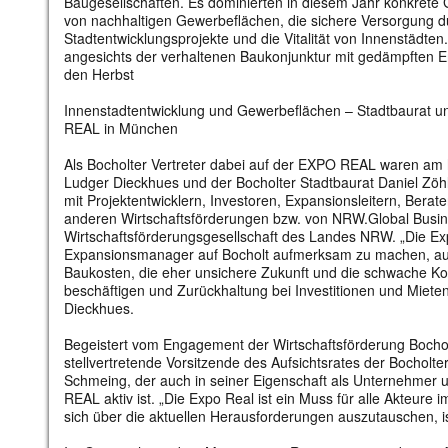
Baugesellschaften. Es dominierten in diesem Jahr konkrete 
von nachhaltigen Gewerbeflächen, die sichere Versorgung d
Stadtentwicklungsprojekte und die Vitalität von Innenstädte
angesichts der verhaltenen Baukonjunktur mit gedämpften 
den Herbst
Innenstadtentwicklung und Gewerbeflächen – Stadtbaurat un
REAL in München
Als Bocholter Vertreter dabei auf der EXPO REAL waren am 
Ludger Dieckhues und der Bocholter Stadtbaurat Daniel Zö
mit Projektentwicklern, Investoren, Expansionsleitern, Berat
anderen Wirtschaftsförderungen bzw. von NRW.Global Busin
Wirtschaftsförderungsgesellschaft des Landes NRW. „Die Exp
Expansionsmanager auf Bocholt aufmerksam zu machen, au
Baukosten, die eher unsichere Zukunft und die schwache Ko
beschäftigen und Zurückhaltung bei Investitionen und Miete
Dieckhues.
Begeistert vom Engagement der Wirtschaftsförderung Bochol
stellvertretende Vorsitzende des Aufsichtsrates der Bocholte
Schmeing, der auch in seiner Eigenschaft als Unternehmer 
REAL aktiv ist. „Die Expo Real ist ein Muss für alle Akteure
sich über die aktuellen Herausforderungen auszutauschen, i