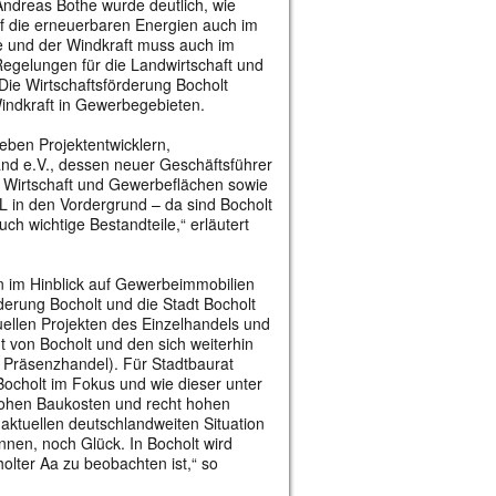
ndreas Bothe wurde deutlich, wie
auf die erneuerbaren Energien auch im
he und der Windkraft muss auch im
egelungen für die Landwirtschaft und
. Die Wirtschaftsförderung Bocholt
indkraft in Gewerbegebieten.
eben Projektentwicklern,
and e.V., dessen neuer Geschäftsführer
en Wirtschaft und Gewerbeflächen sowie
L in den Vordergrund – da sind Bocholt
h wichtige Bestandteile,“ erläutert
im Hinblick auf Gewerbeimmobilien
derung Bocholt und die Stadt Bocholt
uellen Projekten des Einzelhandels und
t von Bocholt und den sich weiterhin
Präsenzhandel). Für Stadtbaurat
ocholt im Fokus und wie dieser unter
ohen Baukosten und recht hohen
r aktuellen deutschlandweiten Situation
nnen, noch Glück. In Bocholt wird
olter Aa zu beobachten ist,“ so